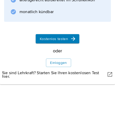
altersgerecht aufbereitet im Schullexikon
Teil (Gerichtsverfassung) behandelt die
personellen und organisatorischen
monatlich kündbar
Grundlagen der Finanzgerichtsbarkeit, der
Kostenlos testen
Informationen zum Artikel
oder
Einloggen
Sie sind Lehrkraft? Starten Sie Ihren kostenlosen Test
hier.