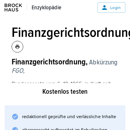
Enzyklopädie
Enzyklopädie
Login
Finanzgerichtsordnun
Finanzgerichtsordnung,
Abkürzung
FGO,
Bundesgesetz vom 6. 10. 1965, in Kraft seit
Kostenlos testen
dem 1. 1. 1966, durch das in Deutschland der
Bund aufgrund der Artikel 74 Nr. 1 und 108
Absatz 6 GG die
Finanzgerichtsbarkeit
redaktionell geprüfte und verlässliche Inhalte
regelt. Die FGO enthält vier Hauptteile: Der 1.