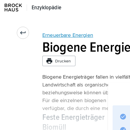
Enzyklopädie
Enzyklopädie
Erneuerbare Energien
Biogene Energie
Drucken
Biogene Energieträger fallen in vielfäl
Landwirtschaft als organische Müllfr
beziehungsweise können über den A
Für die einzelnen biogenen Energietr
verfügbar, die durch eine mehr oder 
Feste Energieträger
Biomüll