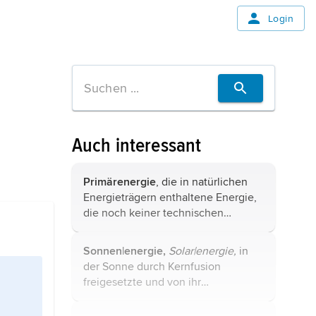
Login
Auch interessant
Primärenergie
, die in natürlichen
Energieträgern enthaltene Energie,
die noch keiner technischen
Umwandlung unterzogen wurde. ...
Sonnen|energie,
Solar|energie,
in
der
Sonne
durch
Kernfusion
freigesetzte und von ihr
abgestrahlte Energie. Sie bildet die
Grundlage für das irdische Leben