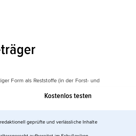
träger
tiger Form als Reststoffe (in der Forst- und
aktionen, Klärschlämme und Deponiegase) an
Kostenlos testen
nbau von energiereichen Pflanzen gewonnen werden.
äger ist eine Vielzahl von Nutzungsmöglichkeiten
weniger effiziente Energieausnutzung gekennzeichnet
redaktionell geprüfte und verlässliche Inhalte