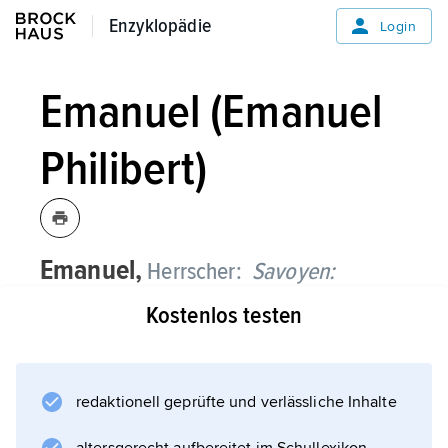
Enzyklopädie
Enzyklopädie
Login
Emanuel (Emanuel
Philibert)
Emanuel,
Herrscher:
Savoyen:
Emanuel Philibert,
Herzog von
Kostenlos testen
Savoyen (1553–80), * Chambéry 8. 7.
1528, † Turin 30. 8. 1580;
redaktionell geprüfte und verlässliche Inhalte
trat nach der Besetzung seines Landes durch
die Franzosen (1536) in den Dienst Kaiser