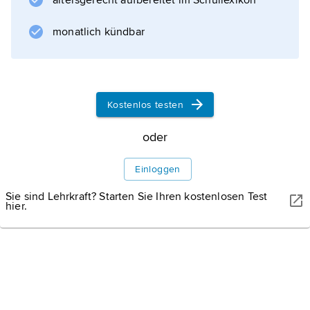
altersgerecht aufbereitet im Schullexikon
monatlich kündbar
GASPAR JANOS/SHUTTERSTOCK
Berner Alpen.
Von links nach rechts: Eiger, Mönch und Jungfrau
im Hintergrund. Der Männlichen ist wahrscheinlich der Berg im
Kostenlos testen
Vordergrund.
oder
Einloggen
Sie sind Lehrkraft? Starten Sie Ihren kostenlosen Test
hier.
Informationen zum Artikel