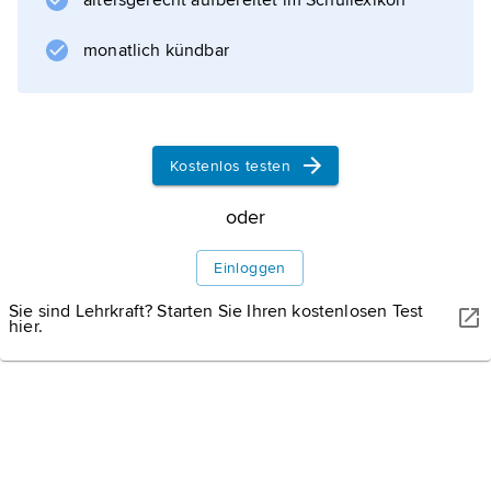
altersgerecht aufbereitet im Schullexikon
Musik
monatlich kündbar
Wirkung
Kostenlos testen
oder
Informationen zum Artikel
Einloggen
Sie sind Lehrkraft? Starten Sie Ihren kostenlosen Test
hier.