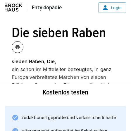
Enzyklopädie
Enzyklopädie
Login
Die sieben Raben
sieben Raben, Die,
ein schon im Mittelalter bezeugtes, in ganz
Europa verbreitetes Märchen von sieben
Brüdern, die, von den Eltern verwünscht, in
Kostenlos testen
Raben verwandelt wurden. Ihre Schwester
sucht unter zahlreichen Opfern und
Entbehrungen nach ihnen, findet sie auf dem
Glasberg und erlöst sie. Besonders bekannt
redaktionell geprüfte und verlässliche Inhalte
ist die Bearbeitung des