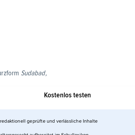
rzform
Sudabad,
 bei der mit körperwarmer Spülflüssigkeit
Kostenlos testen
 der Dickdarm 40- bis 50-mal entleert und gereinigt
 der Badewanne angebrachten Vorrichtung
 während der Patient ein warmes Vollbad nimmt.
redaktionell geprüfte und verlässliche Inhalte
rstopfung, Dickdarmentzündung und