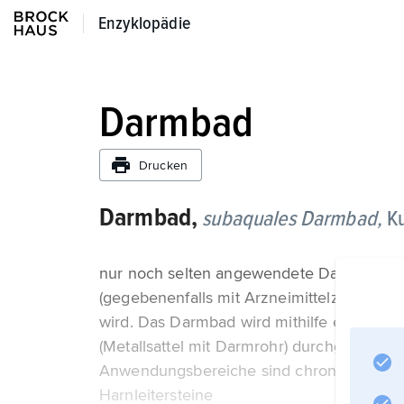
Enzyklopädie
Enzyklopädie
Darmbad
Drucken
Darmbad,
subaquales Darmbad,
Ku
nur noch selten angewendete Darmspülung,
(gegebenenfalls mit Arzneimittelzusätzen)
wird. Das Darmbad wird mithilfe einer in
(Metallsattel mit Darmrohr) durchgeführt,
Anwendungsbereiche sind chronische Ve
Harnleitersteine