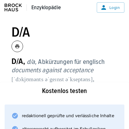
Enzyklopädie
Enzyklopädie
Login
D/A
D/A,
d/a,
Abkürzungen für englisch
documents against acceptance
,
[ˈdɔkjʊmənts əˈgeɪnst əˈkseptəns]
Kostenlos testen
eine
Handelsklausel
.
redaktionell geprüfte und verlässliche Inhalte