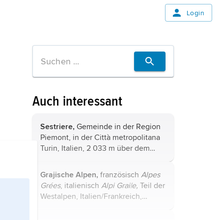
Login
Auch interessant
Sestriere,
Gemeinde in der Region
Piemont, in der Città metropolitana
Turin, Italien, 2 033 m über dem
Meeresspiegel, in den Cottischen
Alpen, zwischen dem Tal der
Grajische Alpen,
französisch
Alpes
Chisone und der Dora Riparia, 920
Grées
, italienisch
Alpi Grai|e,
Teil der
Einwohner; ...
Westalpen, Italien/Frankreich,
zwischen Dora Baltea (Aostatal) und
Dora Riparia, im Gran Paradiso 4 061