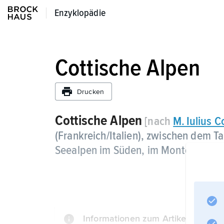
Enzyklopädie
Enzyklopädie
Cottische Alpen
Drucken
Cottische Alpen
[nach
M. Iulius C
(Frankreich/Italien), zwischen dem T
Seealpen im Süden, im Monte Viso (I
Informationen zum Artikel