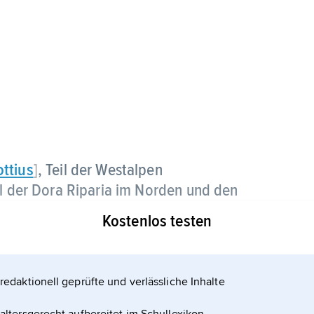
ottius
]
, Teil der Westalpen
al der Dora Riparia im Norden und den
talien) 3 841 m über dem Meeresspiegel.
Kostenlos testen
redaktionell geprüfte und verlässliche Inhalte