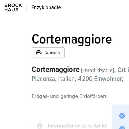
Enzyklopädie
Enzyklopädie
Cortemaggiore
Drucken
Cortemaggiore
, Ort
[-madˈdʒoːre]
Piacenza, Italien, 4 200 Einwohner;
Erdgas- und geringe Erdölförderung in der 
Informationen zum Artikel