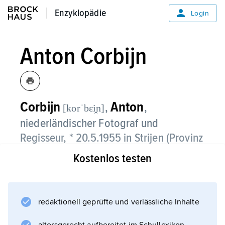
Enzyklopädie
Enzyklopädie
Login
Anton Corbijn
Corbijn
Anton
,
,
[korˈbεi̭n]
niederländischer Fotograf und
Regisseur, * 20.5.1955 in Strijen (Provinz
Zuid-Holland).
Kostenlos testen
Anton Corbijn begann in den 1970er-Jahren
auf Popkonzerten zu fotografieren. Ab 1977
wurde er bekannt mit Schwarz-Weiß-Porträts
redaktionell geprüfte und verlässliche Inhalte
von Musikern und Bands (u. a.