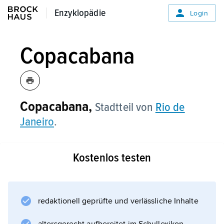
Enzyklopädie
Enzyklopädie
Login
Copacabana
Copacabana,
Stadtteil von
Rio de
Janeiro
.
Weitere Medien
Kostenlos testen
redaktionell geprüfte und verlässliche Inhalte
Informationen zum Artikel