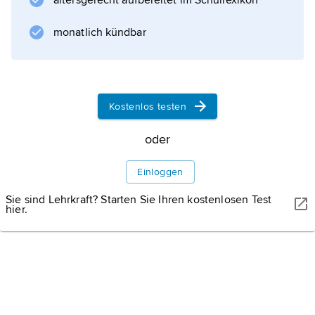
altersgerecht aufbereitet im Schullexikon
lateinisch »am-e-t« (»er liebe«; Konjunktiv).
monatlich kündbar
Informationen zum Artikel
Kostenlos testen
oder
Einloggen
Sie sind Lehrkraft? Starten Sie Ihren kostenlosen Test
hier.