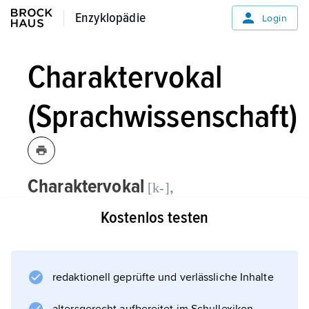
Enzyklopädie
Enzyklopädie
Login
Charaktervokal
(Sprachwissenschaft)
Charaktervokal
,
[k-]
Sprachwissenschaft:
Kostenlos testen
die vokalische Stammerweiterung in der
Verbalflexion zur Kennzeichnung einer
Tempus- oder Modusform, z. B. lateinisch
redaktionell geprüfte und verlässliche Inhalte
»am-a-t« (»er liebt«; Indikativ) gegenüber