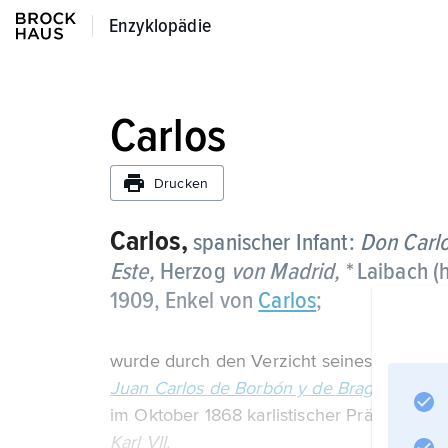
Enzyklopädie
Enzyklopädie
Carlos
Drucken
Carlos,
spanischer Infant:
Don Carlo
Este,
Herzog
von Madrid,
* Laibach (h
1909, Enkel von
Carlos
;
wurde durch den Verzicht seines Vaters
Juan Carlos de Borbón y de Braganza
im Oktober 1868 karlistischer Prätendent (
Karl VII.