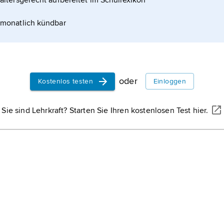
altersgerecht aufbereitet im Schullexikon
en Karlistenkrieges (1872–76), dessen Ende die
monatlich kündbar
rtei in Spanien bedeutete. Don Carlos lebte seit
oder
Kostenlos testen
Einloggen
Sie sind Lehrkraft? Starten Sie Ihren kostenlosen Test hier.