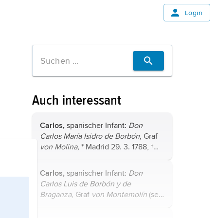
Login
Auch interessant
Carlos,
spanischer Infant:
Don
Carlos María Isidro de Borbón,
Graf
von Molina,
* Madrid 29. 3. 1788, †
Triest 10. 3. 1855, Vater von
Graf
Carlos
, Großvater von
Carlos
;
Carlos,
spanischer Infant:
Don
zweiter Sohn König
Karls IV.
;
Carlos Luis de Borbón y de
erhoffte ...
Braganza,
Graf
von Montemolín
(seit
1845), * Madrid 31. 1. 1818, † Triest 13.
1. 1861, Sohn von
Carlos
; wurde von