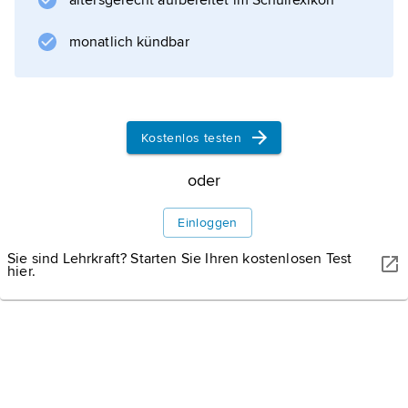
altersgerecht aufbereitet im Schullexikon
Polarschiff Fram, Kon-Tiki-Museum mit dem
Floß von
monatlich kündbar
T. Heyerdahl
und Liegeplatz der Ra 2.
Kostenlos testen
Informationen zum Artikel
oder
Einloggen
Sie sind Lehrkraft? Starten Sie Ihren kostenlosen Test
hier.