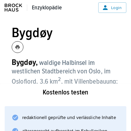
Enzyklopädie
Enzyklopädie
Login
Bygdøy
Bygdøy,
waldige Halbinsel im
westlichen Stadtbereich von Oslo, im
2
Oslofjord, 3,6 km
, mit Villenbebauung;
Kostenlos testen
Norwegisches Seefahrtsmuseum,
Norwegisches Volksmuseum
(Freilichtmuseum), Museum der
redaktionell geprüfte und verlässliche Inhalte
Wikingerschiffe, Framhaus mit
F. Nansens