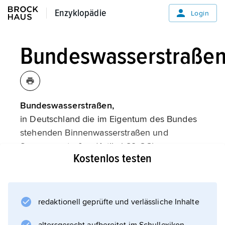
Enzyklopädie
Enzyklopädie
Login
Bundeswasserstraße
Bundeswasserstraßen,
in Deutschland die im Eigentum des Bundes
stehenden Binnenwasserstraßen und
Seewasserstraßen (Artikel 89 GG).
Kostenlos testen
Binnenwasserstraßen sind natürliche oder
künstliche Gewässer (v. a. Flüsse und Kanäle)
im Binnenland. Es wird unterschieden nach
den dem allgemeinen Verkehr dienenden und
redaktionell geprüfte und verlässliche Inhalte
sonstigen Binnenwasserstraßen.