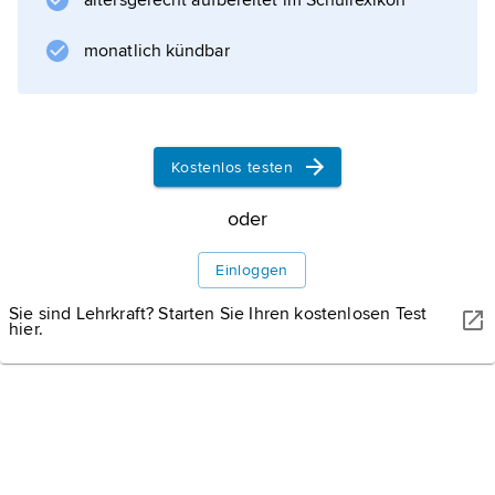
altersgerecht aufbereitet im Schullexikon
Seewasserstraßen sind die Flächen zwischen
der Küstenlinie bei mittlerem
monatlich kündbar
Informationen zum Artikel
Kostenlos testen
oder
Einloggen
Sie sind Lehrkraft? Starten Sie Ihren kostenlosen Test
hier.