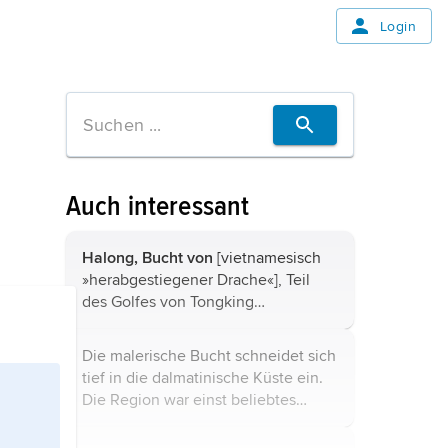
Login
Auch interessant
Halong, Bucht von
[vietnamesisch
»herabgestiegener Drache«], Teil
des Golfes von Tongking
(Südchinesisches Meer), Vietnam,
2
vor der Stadt Hong Gai, 1 500 km
.
Die malerische Bucht schneidet sich
Die Insellandschaft aus rund 1 600
tief in die dalmatinische Küste ein.
turmartig ...
Die Region war einst beliebtes
Seeräuberversteck, aber auch
Handelsumschlagplatz und