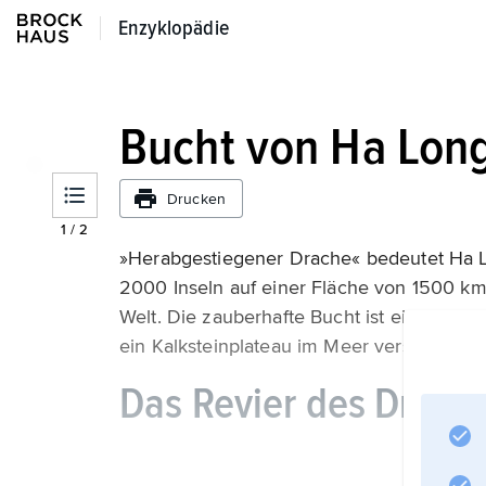
Enzyklopädie
Enzyklopädie
Bucht von Ha Long
Drucken
1
/
2
»Herabgestiegener Drache« bedeutet Ha L
2000 Inseln auf einer Fläche von 1500 km²
Welt. Die zauberhafte Bucht ist ein Ergebni
ein Kalksteinplateau im Meer versank.
Das Revier des Drach