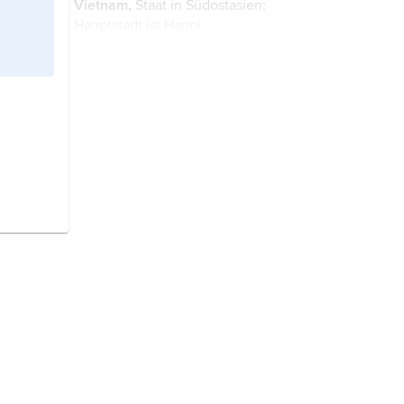
Vietnam,
Staat in Südostasien;
Marinestützpunkt. Über
Hauptstadt ist Hanoi.
zweitausend Jahre Geschichte ...
Welterbe,
Bezeichnung für
besonders erhaltenswerte Stätten
des Menschheitserbes, die vom
historischen, künstlerischen oder
wissenschaftlichen Standpunkt von
universeller Bedeutung sind und die
von der ...