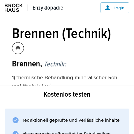
Enzyklopädie
Enzyklopädie
Login
Brennen (Technik)
Brennen,
Technik:
1) thermische Behandlung mineralischer Roh-
und Werkstoffe (
Kostenlos testen
Calcinieren
), besonders von Keramik (
Brand
); 2) Form der Oberflächenbehandlung von
redaktionell geprüfte und verlässliche Inhalte
Metallen (