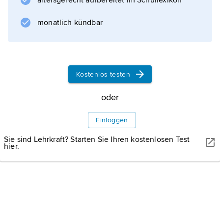
Beizen
altersgerecht aufbereitet im Schullexikon
).
monatlich kündbar
Informationen zum Artikel
Kostenlos testen
oder
Einloggen
Sie sind Lehrkraft? Starten Sie Ihren kostenlosen Test
hier.