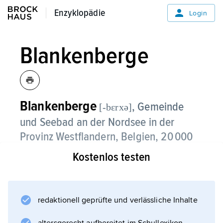
Enzyklopädie
Enzyklopädie
Login
Blankenberge
Blankenberge
, Gemeinde
[-bεrxə]
und Seebad an der Nordsee in der
Provinz Westflandern, Belgien, 20 000
Einwohner;
Kostenlos testen
kleiner Hafen mit Jachtwerft;
Betonplattenherstellung.
redaktionell geprüfte und verlässliche Inhalte