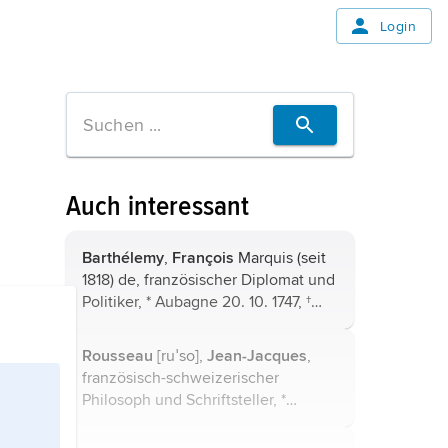
Login
Auch interessant
Barthélemy
,
François
Marquis (seit
1818) de, französischer Diplomat und
Politiker, * Aubagne 20. 10. 1747, †
Paris 3. 4. 1830, Neffe von
Jean-
Jacques Barthélemy
; einer der
Rousseau
[ruˈso],
Jean-Jacques
,
Hauptunterhändler des
Basler ...
französisch-schweizerischer
Philosoph und Schriftsteller, *
28.6.1712 in Genf, † 2.7.1778 in
Ermenonville (bei Senlis)....