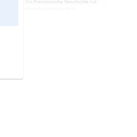
Die
Französische Geschichte
hat
ihren Ausgangspunkt im
frühmittelalterlichen Frankenreich.
Französische Literatur,
Bezeichnung für Literatur in
französischer Sprache. Nach der
Gliederung der französischen
Sprachgeschichte unterscheidet
man zwischen altfranzösischer (9.–
14. Jahrhundert), ...