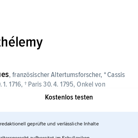
thélemy
ues
, französischer Altertumsforscher, * Cassis
. 1716, † Paris 30. 4. 1795, Onkel von
Kostenlos testen
lichen Medaillenkabinetts in Paris; wurde 1789 in
ber das Leben der Griechen in der Antike den in
redaktionell geprüfte und verlässliche Inhalte
oyage du jeune Anacharsis en Grèce« (1788, 7
Reise nach Griechenland«).