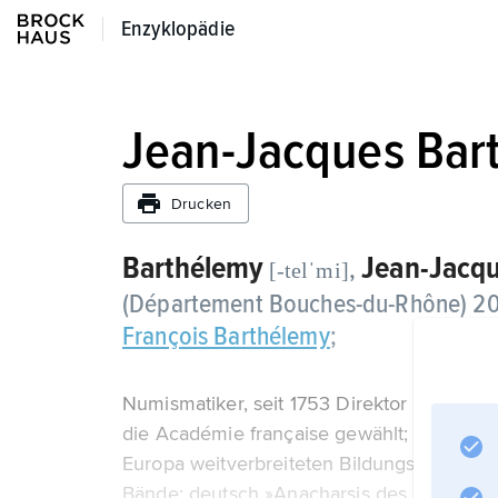
Enzyklopädie
Enzyklopädie
Jean-Jacques Bar
Drucken
Barthélemy
Jean-Jacq
,
[-telˈmi]
(Département Bouches-du-Rhône) 20. 1
François Barthélemy
;
Numismatiker, seit 1753 Direktor des könig
die Académie française gewählt; schrieb ü
Europa weitverbreiteten Bildungsroman »V
Bände; deutsch »Anacharsis des Jüngeren 