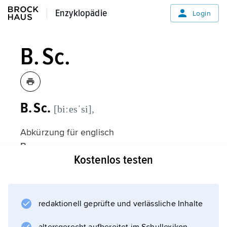
Enzyklopädie
Enzyklopädie
Login
B. Sc.
B. Sc.
[biːesˈsi],
Abkürzung für englisch
B
Kostenlos testen
achelor of
Sc
ience,
Bachelor
redaktionell geprüfte und verlässliche Inhalte
.