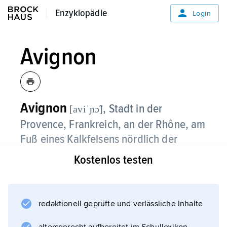
Enzyklopädie
Enzyklopädie
Login
Avignon
Avignon
, Stadt in der
[aviˈɲɔ̃]
Provence, Frankreich, an der Rhône, am
Fuß eines Kalkfelsens nördlich der
Mündung der Durance, 90 300
Kostenlos testen
Einwohner;
Verwaltungssitz des Départements Vaucluse,
redaktionell geprüfte und verlässliche Inhalte
katholischer Erzbischofssitz, Universität,
Theaterfestival, Museen; Handelsmittelpunkt