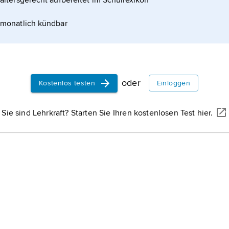
altersgerecht aufbereitet im Schullexikon
z nach dem Zeilen- beziehungsweise
monatlich kündbar
oder
Kostenlos testen
Einloggen
Sie sind Lehrkraft? Starten Sie Ihren kostenlosen Test hier.