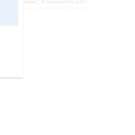
Laser
[, Kurzbezeichnung für
und hörbarer bewegter Vorgänge
englisch
l
ight
a
mplification by
oder fester Vorlagen ...
s
timulated
e
mission of
r
adiation,
»Lichtverstärkung durch stimulierte
Strahlungsemission« ]
der, -s/-,
Generator und Verstärker für
kohärente ...