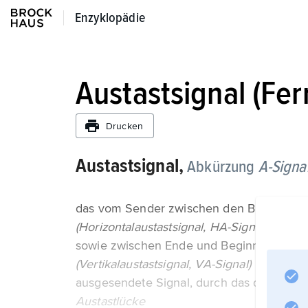
Enzyklopädie
Enzyklopädie
Austastsignal (Fe
Drucken
Austastsignal,
Abkürzung
A-Signal
das vom Sender zwischen den Bildsignale
(Horizontalaustastsignal, HA-Signal)
sowie zwischen Ende und Beginn der Bilds
(Vertikalaustastsignal, VA-Signal)
ausgesendete Signal, durch das das Kamera
Austastlücke