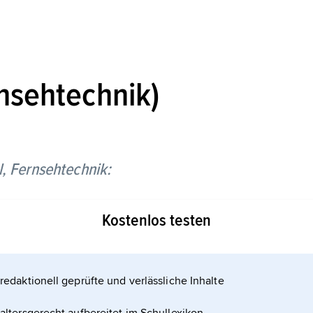
rnsehtechnik)
,
Fernsehtechnik:
n zweier aufeinanderfolgender Zeilen
Kostenlos testen
ignale zweier Halbbilder
redaktionell geprüfte und verlässliche Inhalte
signal für eine kurze, als