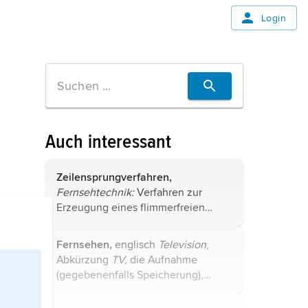
Login
Auch interessant
Zeilensprungverfahren,
Fernsehtechnik:
Verfahren zur
Erzeugung eines flimmerfreien
Fernsehbildes durch Verdopplung
der Bildwechselfrequenz von 25 auf
Fernsehen,
englisch
Television
,
50 Hz, ohne Erweiterung der
Abkürzung
TV,
die Aufnahme
Bandbreite für die
(gegebenenfalls Speicherung),
Signalübertragung. ...
drahtlose oder kabelgebundene
Übertragung und Wiedergabe sicht-