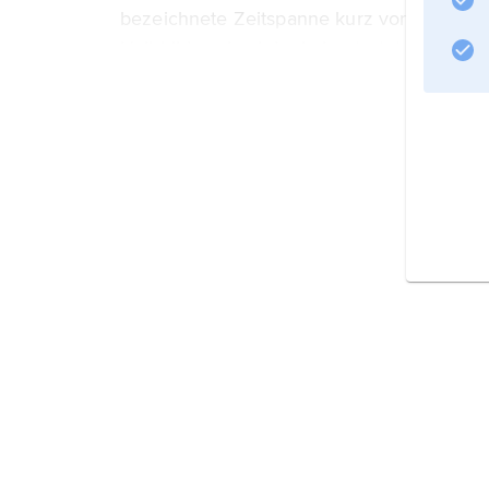
bezeichnete Zeitspanne kurz vor bis kur
Halbbildwechsel dunkel getastet wird.
Informationen zum Artikel