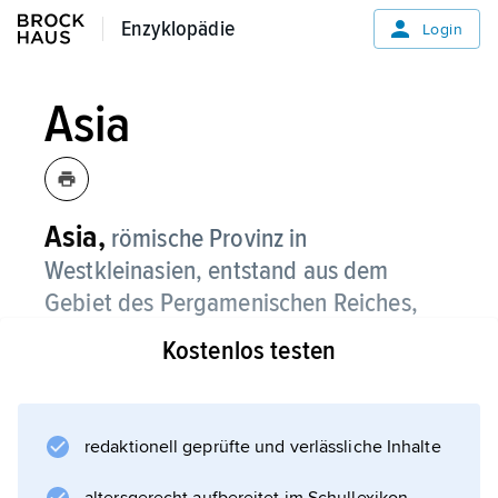
Enzyklopädie
Enzyklopädie
Login
Asia
Asia,
römische Provinz in
Westkleinasien, entstand aus dem
Gebiet des Pergamenischen Reiches,
das nach dem Tod seines letzten Königs,
Kostenlos testen
Attalos III. († 133 v. Chr.)
, durch
Testament an die Römer fiel.
redaktionell geprüfte und verlässliche Inhalte
116 v. Chr. wurde Asia um das Gebiet
Phrygiens erweitert. Provinzhauptstadt war