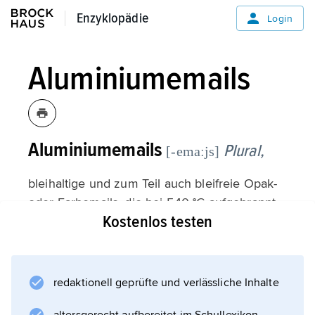
Enzyklopädie
Enzyklopädie
Login
Aluminiumemails
Aluminiumemails
Plural,
[-emaːjs]
bleihaltige und zum Teil auch bleifreie Opak-
oder Farbemails, die bei 540 °C aufgebrannt
Kostenlos testen
werden und zum Schutz und Schmuck der
Oberfläche von Aluminiumlegierungen
dienen. Die Emaillierung ist anderen
Verfahren des Oberflächenschutzes, z. B. in
redaktionell geprüfte und verlässliche Inhalte
der Härte des Überzuges, überlegen.