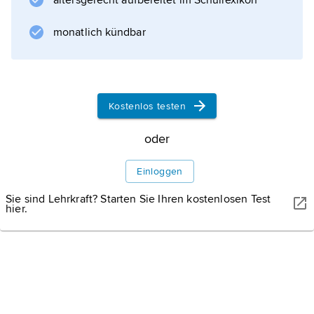
altersgerecht aufbereitet im Schullexikon
Emailliertes Aluminium wird im Bauwesen,
Fahrzeugbau, bei der Herstellung von
monatlich kündbar
Informationen zum Artikel
Kostenlos testen
oder
Einloggen
Sie sind Lehrkraft? Starten Sie Ihren kostenlosen Test
hier.