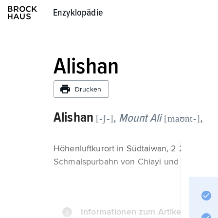
Enzyklopädie
Enzyklopädie
Alishan
Drucken
Alishan
,
Mount Ali
,
[-ʃ-]
[maʊnt-]
Höhenluftkurort in Südtaiwan, 2 274 m üb
Schmalspurbahn von Chiayi und Ausgangsp
Informationen zum Artikel