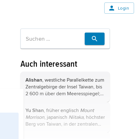
Login
Auch interessant
Alishan
, westliche Parallelkette zum
Zentralgebirge der Insel Taiwan, bis
2 600 m über dem Meeresspiegel;
die Bedeutung als Forstgebiet für
Edelholzgewinnung nimmt ab.
Yu Shan
, früher englisch
Mount
Morrison
, japanisch
Niitaka,
höchster
Berg von Taiwan, in der zentralen
Bergkette Chungyang Shan-mo, 3
952 m über dem Meeresspiegel; mit