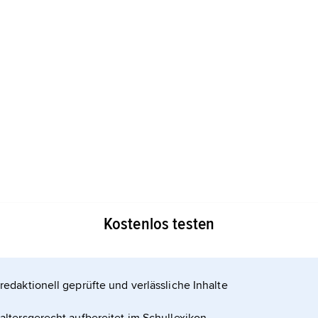
er dem Meeresspiegel, Endpunkt einer
Kostenlos testen
unkt für die Besteigung des Yu Shan.
redaktionell geprüfte und verlässliche Inhalte