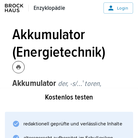
Enzyklopädie
Enzyklopädie
Login
Akkumulator
(Energietechnik)
Akkumulator
der, -s/...ˈtoren,
Energietechnik:
hydraulischer
Kostenlos testen
Akkumulator,
Druckflüssigkeitsspeicher,
Vorrichtung zur Speicherung mechanischer
Energie mithilfe einer in einen Behälter
redaktionell geprüfte und verlässliche Inhalte
gedrückten Hydraulikflüssigkeit. Hydraulische