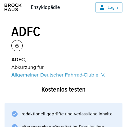
Enzyklopädie
Enzyklopädie
Login
ADFC
ADFC,
Abkürzung für
A
llgemeiner
D
eutscher
F
ahrrad-
C
lub e. V.
Kostenlos testen
Informationen zum Artikel
redaktionell geprüfte und verlässliche Inhalte