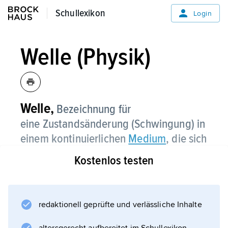
Schullexikon
Schullexikon
Login
Welle (Physik)
Welle,
Bezeichnung für
eine Zustandsänderung (Schwingung) in
einem kontinuierlichen
Medium
, die sich
mit der Zeit einsinnig örtlich verlagert,
Kostenlos testen
ohne das Medium selbst dauerhaft zu
verschieben.
redaktionell geprüfte und verlässliche Inhalte
Beispiele sind elastische Wellen (darunter
auch Schall- und Erdbebenwellen), die Wellen