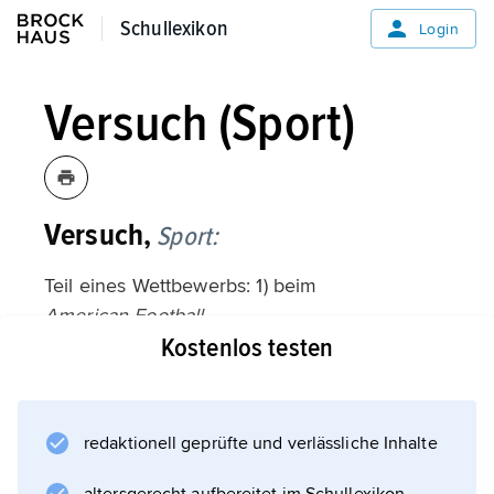
Schullexikon
Schullexikon
Login
Versuch (Sport)
Versuch,
Sport:
Teil eines Wettbewerbs: 1) beim
American Football
Kostenlos testen
das Bemühen der angreifenden Mannschaft,
den Ball 10 Yards näher an das gegnerische
Tor zu bringen. Scheitern vier Versuche,
wechselt das Angriffsrecht. 2)
redaktionell geprüfte und verlässliche Inhalte
Gewichtheben: