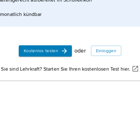
altersgerecht aufbereitet im Schullexikon
bach durchflossenes Seitental des Wipptales mit
monatlich kündbar
baitalbahn von Innsbruck) und Neustift im
 Unterbergtal gabelt.
oder
Kostenlos testen
Einloggen
Sie sind Lehrkraft? Starten Sie Ihren kostenlosen Test hier.