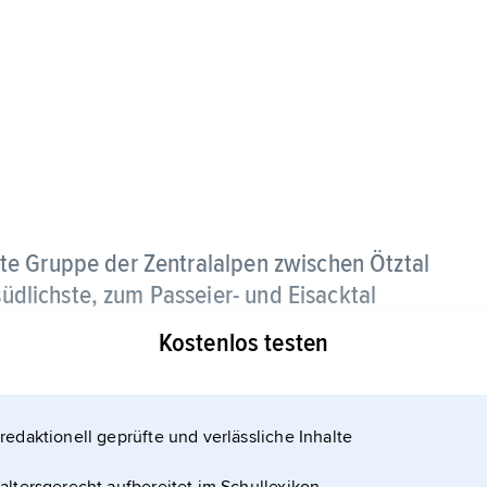
rte Gruppe der Zentralalpen zwischen Ötztal
südlichste, zum Passeier- und Eisacktal
alien (die Täler vom Jaufenpass bilden die
Kostenlos testen
gel; gegliedert durch Sellrain-, Gschnitz- und
redaktionell geprüfte und verlässliche Inhalte