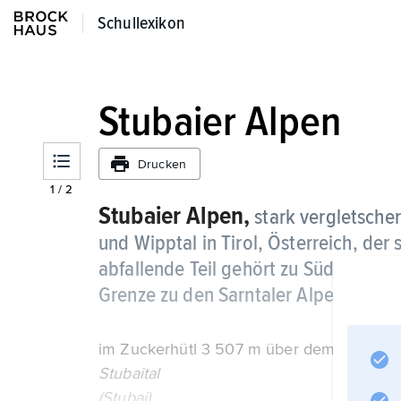
Schullexikon
Schullexikon
Stubaier Alpen
Drucken
1
/
2
Stubaier Alpen,
stark vergletsche
und Wipptal in Tirol, Österreich, der 
abfallende Teil gehört zu Südtirol, It
Grenze zu den Sarntaler Alpen);
im Zuckerhütl 3 507 m über dem Meeresspie
Stubaital
(Stubai).