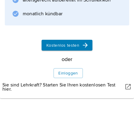
altersgerecht aufbereitet im Schullexikon
mit
Fallschirmspringen
monatlich kündbar
verbindet.
Kostenlos testen
Informationen zum Artikel
oder
Einloggen
Sie sind Lehrkraft? Starten Sie Ihren kostenlosen Test
hier.