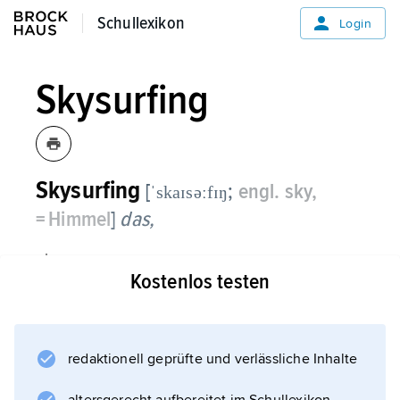
Schullexikon
Schullexikon
Login
Skysurfing
Skysurfing
[
;
engl. sky,
ˈskaɪsəːfɪŋ
= Himmel
]
das,
eine
Kostenlos testen
Extremsportart
, die
Snowboarden
und
redaktionell geprüfte und verlässliche Inhalte
Surfen