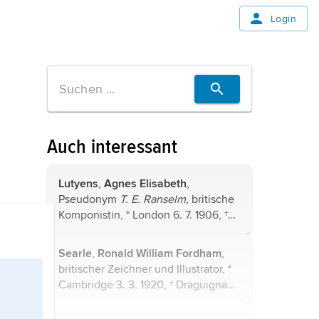
Login
Auch interessant
Lutyens
,
Agnes Elisabeth
,
Pseudonym
T. E. Ranselm,
britische
Komponistin, * London 6. 7. 1906, †
ebenda 14. 4. 1983, Tochter von
E. L.
Lutyens
; studierte in Paris bei
Nadia
Searle
,
Ronald William Fordham
,
Boulanger
sowie 1926–32 am ...
britischer Zeichner und Illustrator, *
Cambridge 3. 3. 1920, † Draguignan
(Südfrankreich) 30. 12. 2011; gab
seinen politischen und