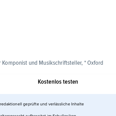
er Komponist und Musikschriftsteller, * Oxford
Kostenlos testen
ler's Wells Ballet, förderte intensiv die
redaktionell geprüfte und verlässliche Inhalte
nd lehrte seit 1965 Komposition am Royal College
abeth Lutyens zu den britischen Pionieren der