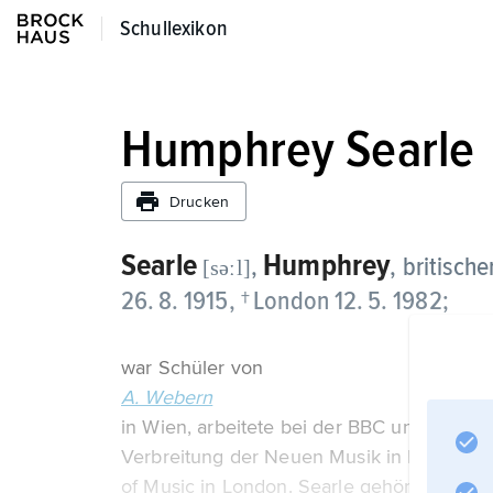
Schullexikon
Schullexikon
Humphrey Searle
Drucken
Searle
Humphrey
,
, britisch
[səːl]
26. 8. 1915, † London 12. 5. 1982;
war Schüler von
A. Webern
in Wien, arbeitete bei der BBC und beim Sad
Verbreitung der Neuen Musik in England u
of Music in London. Searle gehört mit Eliz