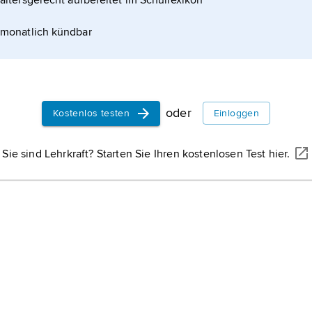
altersgerecht aufbereitet im Schullexikon
monatlich kündbar
oder
ock
Kostenlos testen
Einloggen
Sie sind Lehrkraft? Starten Sie Ihren kostenlosen Test hier.
mus