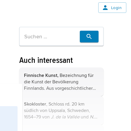
Login
Auch interessant
Finnische Kunst,
Bezeichnung für
die Kunst der Bevölkerung
Finnlands. Aus vorgeschichtlicher
Zeit sind Felszeichnungen erhalten,
die v. a. seit dem beginnenden 20.
Skokloster
, Schloss rd. 20 km
Jahrhundert an schwer
südlich von Uppsala, Schweden,
zugänglichen Stellen ...
1654–79 von
J. de la Vallée
und
N.
Tessin dem Älteren
für den
Feldmarschall
C. G. Wrangel
erbaut;