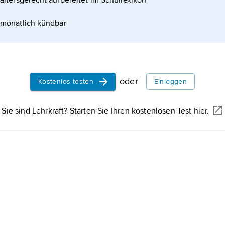
altersgerecht aufbereitet im Schullexikon
« (deutsch
monatlich kündbar
oder
Kostenlos testen
Einloggen
Sie sind Lehrkraft? Starten Sie Ihren kostenlosen Test hier.