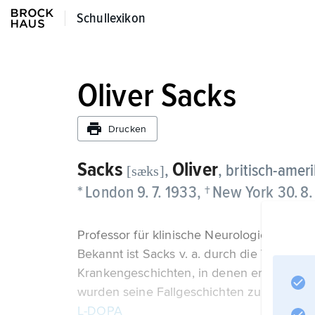
Schullexikon
Schullexikon
Oliver Sacks
Drucken
Sacks
Oliver
,
, britisch-amer
[sæks]
* London 9. 7. 1933, † New York 30. 8.
Professor für klinische Neurologie am Albe
Bekannt ist Sacks v. a. durch die Veröffen
Krankengeschichten, in denen er der Indivi
wurden seine Fallgeschichten zur Weckdr
L-DOPA