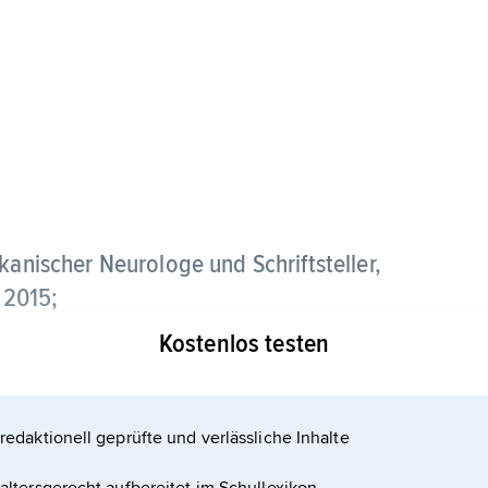
ikanischer Neurologe und Schriftsteller,
 2015;
Kostenlos testen
rt Einstein College of Medicine in New York.
tlichung einfühlsam und unterhaltsam erzählter
dualität des Patienten Rechnung trägt. Verfilmt
redaktionell geprüfte und verlässliche Inhalte
oge