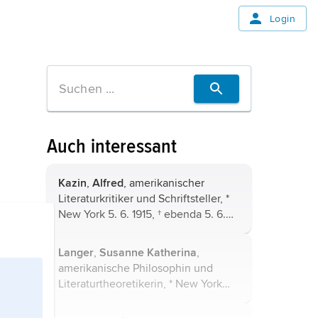
Login
Auch interessant
Kazin
,
Alfred
, amerikanischer
Literaturkritiker und Schriftsteller, *
New York 5. 6. 1915, † ebenda 5. 6.
1998; Studium am New York City
College und an der Columbia
Langer
,
Susanne Katherina
,
University. Sein kritischer Ansatz
amerikanische Philosophin und
betrachtete ...
Literaturtheoretikerin, * New York
20. 12. 1895, † Old Lyme
(Connecticut) 17. 7. 1985; lehrte als