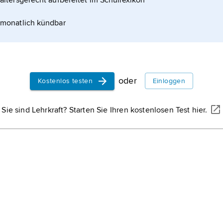
altersgerecht aufbereitet im Schullexikon
monatlich kündbar
ten sich das bäuerliche Genreporträt und -bild
oder
Kostenlos testen
Einloggen
Sie sind Lehrkraft? Starten Sie Ihren kostenlosen Test hier.