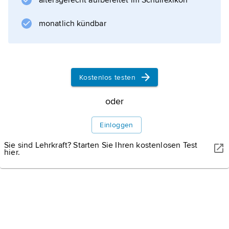
altersgerecht aufbereitet im Schullexikon
2
und 576 700 Einwohner. Gebirge (Taygetos
monatlich kündbar
bis 2 407 m über dem Meeresspiegel,
Parnon, Erymanthos u. a.), Becken (wie das
von Megalopolis, von Tripolis, von Argos) und
die breiten Schwemmlandebenen von Alfios
Kostenlos testen
und Pinios (im Nordwesten) gliedern
oder
Einloggen
Informationen zum Artikel
Sie sind Lehrkraft? Starten Sie Ihren kostenlosen Test
hier.