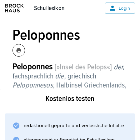
Schullexikon
Schullexikon
Login
Peloponnes
Peloponnes
[»Insel des Pelops«]
der,
fachsprachlich
die,
griechisch
Peloponnesos,
Halbinsel Griechenlands,
durch den Isthmus von Korinth (1881–93
Kostenlos testen
Kanaldurchstich) mit Mittelgriechenland
verbunden.
redaktionell geprüfte und verlässliche Inhalte
Die Halbinsel umfasst als Region einen
Großteil der Peloponnes mit 15 491 km