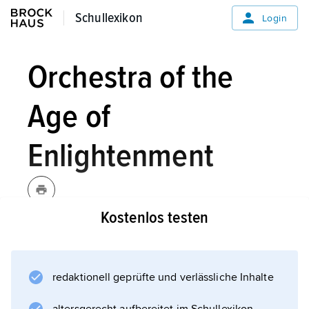
Schullexikon
Schullexikon
Login
Orchestra of the
Age of
Enlightenment
Kostenlos testen
Orchestra of the Age of
Enlightenment
[ðɪ ˈɔːkɪstrə ɔv ðɪ eɪdʒ
Abk.
OAE,
ɔv ɪnˈlaɪtnmənt],
redaktionell geprüfte und verlässliche Inhalte
1986 gegründetes, sich selbst verwaltendes,