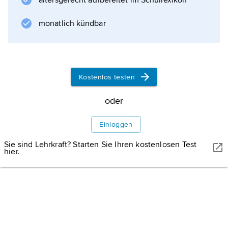
altersgerecht aufbereitet im Schullexikon
demokratisches Orchester mit Sitz in London,
das ohne festen Dirigenten arbeitet und zu
monatlich kündbar
den führenden Orchestern der
historischen Aufführungspraxis
zählt.
Kostenlos testen
oder
Informationen zum Artikel
Einloggen
Sie sind Lehrkraft? Starten Sie Ihren kostenlosen Test
hier.