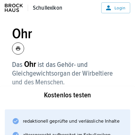
Schullexikon
Schullexikon
Login
Ohr
Ohr
Das
ist das Gehör- und
Gleichgewichtsorgan der Wirbeltiere
und des Menschen.
Kostenlos testen
Das menschliche Ohr ist in drei Abschnitte
gegliedert: Außenohr, Mittelohr und Innenohr.
redaktionell geprüfte und verlässliche Inhalte
Informationen zum Artikel