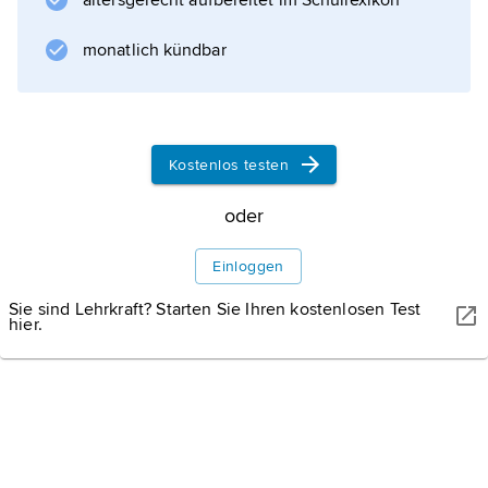
altersgerecht aufbereitet im Schullexikon
monatlich kündbar
KIRCHNER-MEDIA / IMAGO-IMAGES.DE
Christian Lindner
Kostenlos testen
oder
Einloggen
Informationen zum Artikel
Sie sind Lehrkraft? Starten Sie Ihren kostenlosen Test
hier.