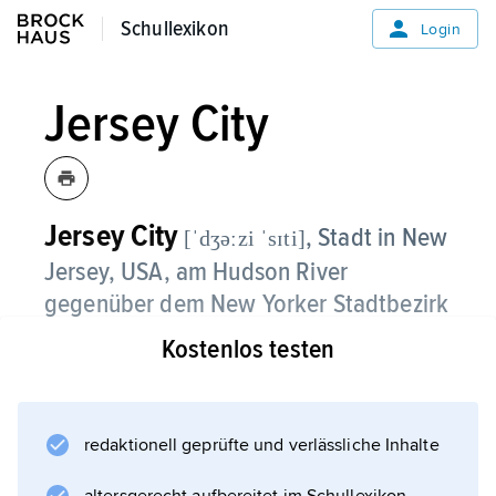
Schullexikon
Schullexikon
Login
Jersey City
Jersey City
, Stadt in New
[ˈdʒəːzi ˈsɪti]
Jersey, USA, am Hudson River
gegenüber dem New Yorker Stadtbezirk
Manhattan, 239 100 Einwohner;
Kostenlos testen
Jersey City State College, katholisches Saint
Peter's College, Museen; Erdölraffinerien,
chemische, elektrotechnische,
redaktionell geprüfte und verlässliche Inhalte
petrochemische, Textil- und Kosmetikindustrie;