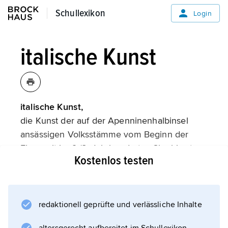
Schullexikon
Schullexikon
Login
italische Kunst
italische Kunst,
die Kunst der auf der Apenninenhalbinsel
ansässigen Volksstämme vom Beginn der
Eisenzeit im 9./8. Jahrhundert v. Chr. bis etwa
Kostenlos testen
100 v. Chr., im weiteren Sinn auch die Kunst
der Etrusker, nicht jedoch die Kunst der
eingewanderten Griechen im Süden und der
Kelten im Norden. Nach dem Ende
redaktionell geprüfte und verlässliche Inhalte