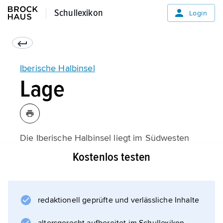
Schullexikon
Schullexikon
Login
Iberische Halbinsel
Lage
Die Iberische Halbinsel liegt im Südwesten
Europas. Sie wird im Nordosten durch die
Kostenlos testen
Pyrenäen vom übrigen Europa getrennt. Im
Osten und Süden grenzt sie an das
Mittelmeer
redaktionell geprüfte und verlässliche Inhalte
, im Westen an den
Atlantischen Ozean