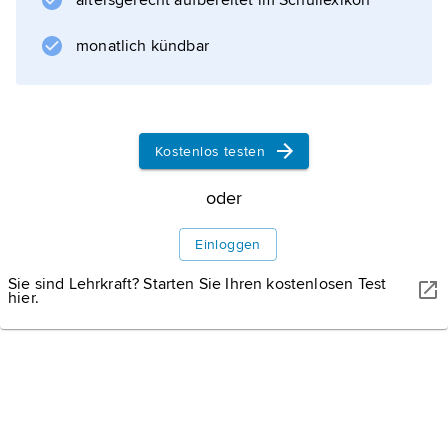
altersgerecht aufbereitet im Schullexikon
.
monatlich kündbar
Informationen zum Artikel
Kostenlos testen
oder
Einloggen
Sie sind Lehrkraft? Starten Sie Ihren kostenlosen Test
hier.