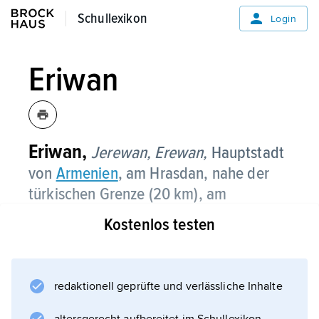
Schullexikon
Schullexikon
Login
Eriwan
Eriwan,
Jerewan,
Erewan,
Hauptstadt
von
Armenien
, am Hrasdan, nahe der
türkischen Grenze (20 km), am
Nordrand der vom
Ararat
überragten
Kostenlos testen
Ararat- oder Araxebene, 850–1 300 m
über dem Meeresspiegel, (2019) 1,1 Mio.
Einwohner (1914: 29 000 Einwohner).
redaktionell geprüfte und verlässliche Inhalte