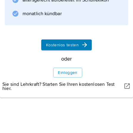
altersgerecht aufbereitet im Schullexikon
juristische Person des öffentlichen Rechts,
deren Grundkapital von 2,5 Mrd. € dem Bund
monatlich kündbar
zusteht. Seit 1. 1. 1999 ist die Deutsche
Bundesbank integraler Bestandteil des
Europäischen Systems der Zentralbanken
(ESZB;
Kostenlos testen
Europäische Union
).
oder
Werke
Einloggen
Sie sind Lehrkraft? Starten Sie Ihren kostenlosen Test
hier.
Informationen zum Artikel