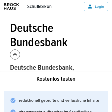
Schullexikon
Schullexikon
Login
Deutsche
Bundesbank
Deutsche Bundesbank,
Abkürzungen
Bbk,
BBk,
Kostenlos testen
zentrale
Notenbank
(Zentralbank) Deutschlands mit Sitz in
redaktionell geprüfte und verlässliche Inhalte
Frankfurt am Main; bundesunmittelbare