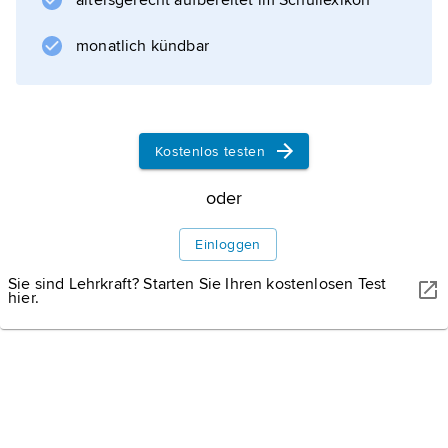
altersgerecht aufbereitet im Schullexikon
unter Einbeziehung historischer Restsubstanz
neu erichtet, die Fassade originalgetreu
monatlich kündbar
rekonstruiert; es beherbergt heute außer
Schlossmuseum, Stadtbibliothek
Kostenlos testen
oder
Informationen zum Artikel
Einloggen
Sie sind Lehrkraft? Starten Sie Ihren kostenlosen Test
hier.