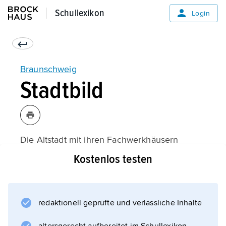
Schullexikon
Schullexikon
Login
Braunschweig
Stadtbild
Die Altstadt mit ihren Fachwerkhäusern
wurde 1944 stark zerstört; dennoch konnten
Kostenlos testen
viele Baudenkmale restauriert oder
wiederhergestellt werden. Das
Residenzschloss (1831–38 erbaut, 1944
redaktionell geprüfte und verlässliche Inhalte
schwer beschädigt und 1960 abgerissen bis
auf einzelne gesicherte Bauteile) wurde 2007