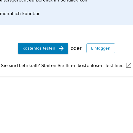
altersgerecht aufbereitet im Schullexikon
icheldrüsentumoren oder Eingriffe am Gangsystem
monatlich kündbar
oder
Kostenlos testen
Einloggen
Sie sind Lehrkraft? Starten Sie Ihren kostenlosen Test hier.