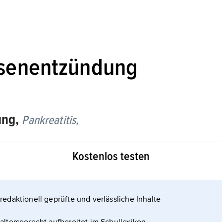
üsenentzündung
ung,
Pankreatitis,
rschieden werden die akute und die chronische
Kostenlos testen
Ursachen für die
nden Gallenwege oder Alkoholmissbrauch, seltener
redaktionell geprüfte und verlässliche Inhalte
zathioprin, Furosemid, L-Asparaginase),
mps, Zytomegalie), Stoffwechselstörungen,