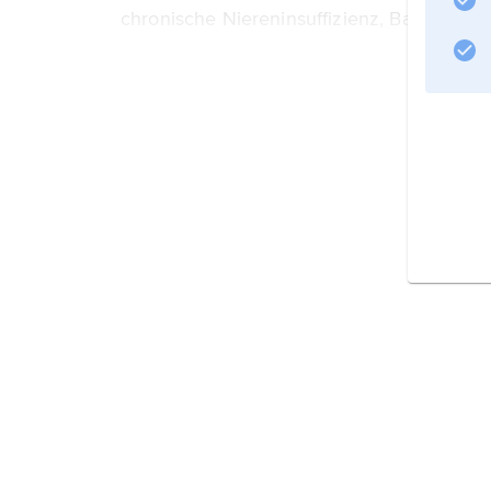
chronische Niereninsuffizienz, Bauchspe
Informationen zum Artikel