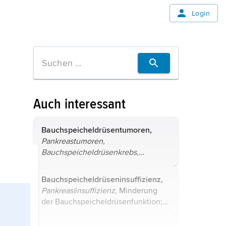
Login
Auch interessant
Bauchspeicheldrüsentumoren,
Pankreastumoren,
Bauchspeicheldrüsenkrebs,
Bezeichnung für die örtliche
Zunahme des Gewebevolumens der
Bauchspeicheldrüseninsuffizienz,
Bauchspeicheldrüse; unterschieden
Pankreas|insuffizienz,
Minderung
werden vom exokrinen und
der Bauchspeicheldrüsenfunktion;
endokrinen ...
unterschieden werden die exokrine
und die endokrine Insuffizienz. Die