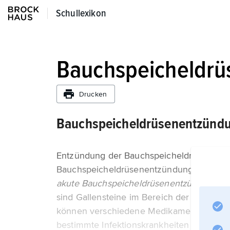
Schullexikon
Schullexikon
Bauchspeicheldr
Drucken
Bauchspeicheldrüsenentzünd
Entzündung der Bauchspeicheldrüse; unte
Bauchspeicheldrüsenentzündung. Häufige 
akute Bauchspeicheldrüsenentzündung
sind Gallensteine im Bereich der abführe
können verschiedene Medikamente (z. B. A
bestimmte Infektionskrankheiten (z. B. Mu