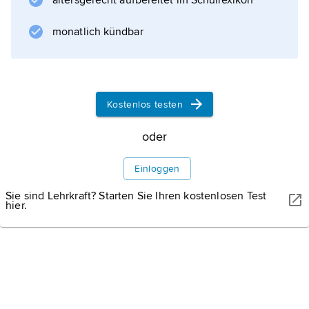
altersgerecht aufbereitet im Schullexikon
heute nebeneinander existieren. Das
altgriechische Denken ordnete die Anarchie
monatlich kündbar
als Zustand der Ungebundenheit,
Zügellosigkeit und Unordnung in den
Kreislauf des politischen Lebens der
Kostenlos testen
oder
Informationen zum Artikel
Einloggen
Sie sind Lehrkraft? Starten Sie Ihren kostenlosen Test
hier.