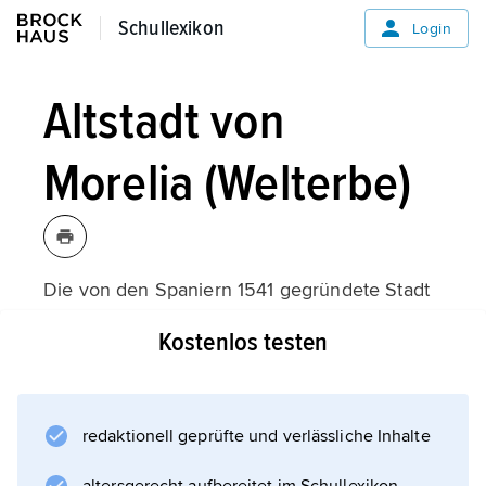
Schullexikon
Schullexikon
Login
Altstadt von
Morelia (Welterbe)
Die von den Spaniern 1541 gegründete Stadt
verfügt in ihrem Zentrum über mehr als 200
Kostenlos testen
historische Gebäude aus der Kolonialzeit, die
Elemente der Renaissance, des Barock und
der Neoklassik aufweisen.
redaktionell geprüfte und verlässliche Inhalte
Spanischer als Spanien