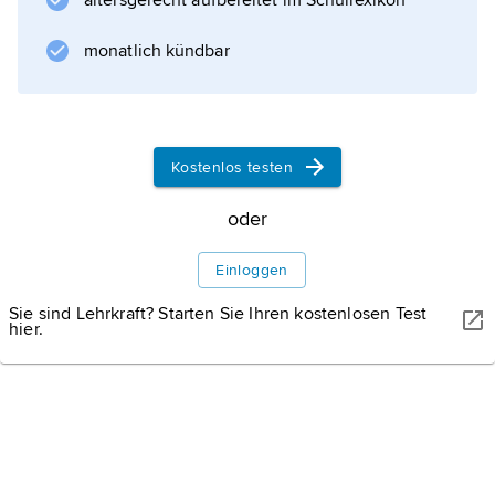
altersgerecht aufbereitet im Schullexikon
selbst
monatlich kündbar
Informationen zum Artikel
Kostenlos testen
oder
Einloggen
Sie sind Lehrkraft? Starten Sie Ihren kostenlosen Test
hier.