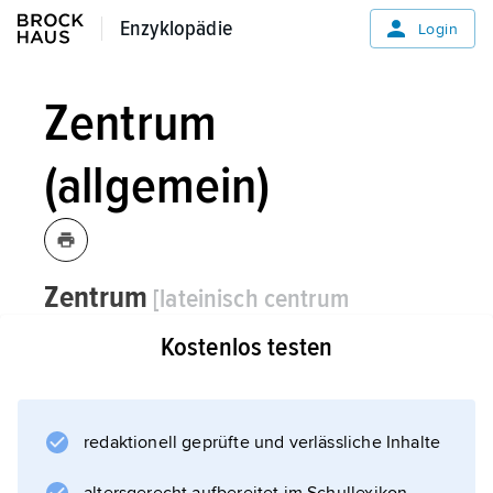
Enzyklopädie
Enzyklopädie
Login
Zentrum
(allgemein)
Zentrum
[lateinisch centrum
»Mittelpunkt«, von gleichbedeutend
Kostenlos testen
griechisch kéntron, eigentlich
»ruhender Zirkelschenkel«, zu kenteĩn
»(ein)stecken«]
das, -s/...ren,
redaktionell geprüfte und verlässliche Inhalte
allgemein: