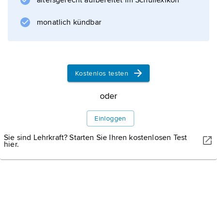
altersgerecht aufbereitet im Schullexikon
Mitte, Mittelpunkt.
monatlich kündbar
Informationen zum Artikel
Kostenlos testen
oder
Einloggen
Sie sind Lehrkraft? Starten Sie Ihren kostenlosen Test
hier.